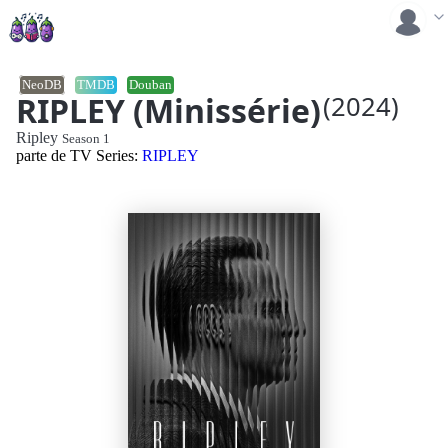
NeoDB
TMDB
Douban
RIPLEY (Minissérie)
(2024)
Ripley
Season 1
parte de TV Series:
RIPLEY