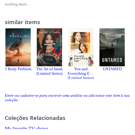
nothing more.
similar items
3 Body Problem
The Art of Sarah
You and
UNTAMED
(Limited Series)
Everything Else
St
(Limited Series)
Entre ou cadastre-se para escrever uma análise ou adicionar este item à sua
coleção.
Coleções Relacionadas
My favorite TV shows