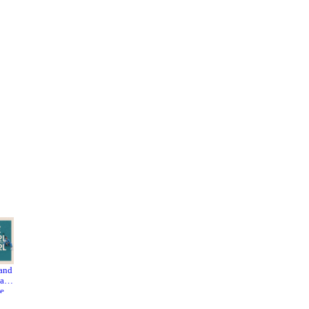
and
Superher
Yeh
 and
o Movie
Jawaani
he
Hai
ing
Deewani