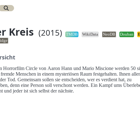
r Kreis
(2015)
TMDB
WikiData
NeoDB
Douban
idge
rsicht
m Horrorfilm Circle von Aaron Hann und Mario Miscione werden 50 s
g fremde Menschen in einem mysteriösen Raum festgehalten. Ihnen alle
 der Tod. Gemeinsam sollen sie entscheiden, wer es verdient hat, zu
eben, denn eine Person soll verschont werden. Ein Kampf ums Überleb
t und jeder ist sich selbst der nächste.