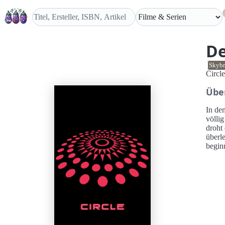
De
Skybr
Circle
Übe
In de
völli
droht
überl
beginn