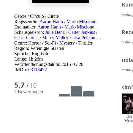
Kom
nothin
Cercle
/
Círculo
/
Circle
Regisseur/in:
Aaron Hann
/
Mario Miscione
Dramatiker:
Aaron Hann
/
Mario Miscione
Rez
Schauspieler/in:
Julie Benz
/
Carter Jenkins
/
Cesar Garcia
/
Mercy Malick
/
Lisa Pelikan
…
nothin
Genre:
Horror
/
Sci-Fi
/
Mystery
/
Thriller
Region:
Vereinigte Staaten
Sprache:
Englisch
not
Länge: 1h 26m
Veröffentlichungsdatum:
2015-05-28
IMDb:
tt3118452
nothin
5,7
/ 10
simi
7 Bewertungen
The
Men