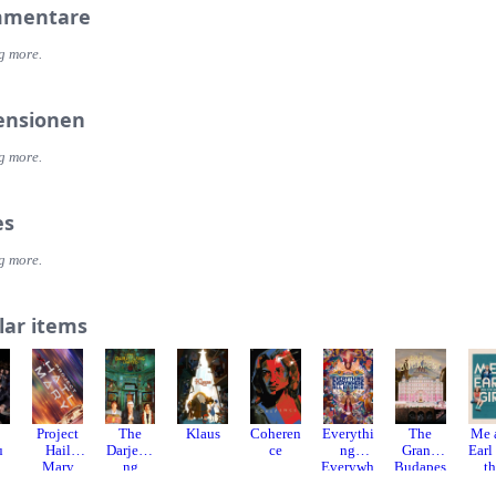
mentare
g more.
ensionen
g more.
es
g more.
lar items
Project
The
Klaus
Coheren
Everythi
The
Me 
u
Hail
Darjeeli
ce
ng
Grand
Earl
Mary
ng
Everywh
Budapes
t
Limited
ere All at
t Hotel
Dy