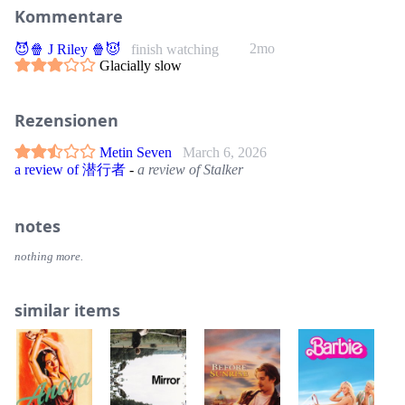
Kommentare
2mo
😈🍿 J Riley 🍿😈
finish watching
Glacially slow
Rezensionen
Metin Seven
March 6, 2026
a review of 潜行者
-
a review of Stalker
notes
nothing more.
similar items