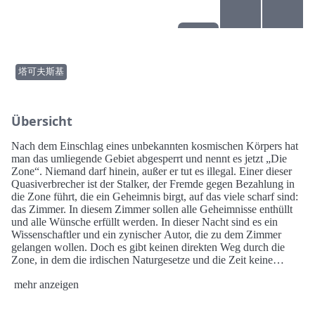
塔可夫斯基
Übersicht
Nach dem Einschlag eines unbekannten kosmischen Körpers hat
man das umliegende Gebiet abgesperrt und nennt es jetzt „Die
Zone“. Niemand darf hinein, außer er tut es illegal. Einer dieser
Quasiverbrecher ist der Stalker, der Fremde gegen Bezahlung in
die Zone führt, die ein Geheimnis birgt, auf das viele scharf sind:
das Zimmer. In diesem Zimmer sollen alle Geheimnisse enthüllt
und alle Wünsche erfüllt werden. In dieser Nacht sind es ein
Wissenschaftler und ein zynischer Autor, die zu dem Zimmer
gelangen wollen. Doch es gibt keinen direkten Weg durch die
Zone, in dem die irdischen Naturgesetze und die Zeit keine
Geltung mehr zu haben scheinen, und so wird der Weg zu einer
mehr anzeigen
Odyssee mit vielen Umwegen …