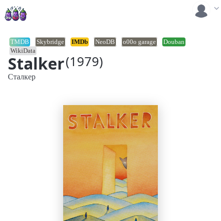
TMDB
Skybridge
IMDb
NeoDB
o00o garage
Douban
WikiData
Stalker
(1979)
Сталкер