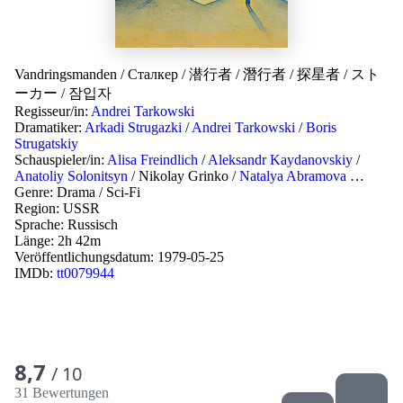
Vandringsmanden
/
Сталкер
/
潜行者
/
潛行者
/
探星者
/
スト
ーカー
/
잠입자
Regisseur/in:
Andrei Tarkowski
Dramatiker:
Arkadi Strugazki
/
Andrei Tarkowski
/
Boris
Strugatskiy
Schauspieler/in:
Alisa Freindlich
/
Aleksandr Kaydanovskiy
/
Anatoliy Solonitsyn
/
Nikolay Grinko
/
Natalya Abramova
…
Genre:
Drama
/
Sci-Fi
Region:
USSR
Sprache:
Russisch
Länge: 2h 42m
Veröffentlichungsdatum:
1979-05-25
IMDb:
tt0079944
8,7
/ 10
31 Bewertungen