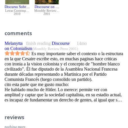
vive em cada burguês.
Discurso Sobre o Colonialismo
Discourse on Colonialism
Letras Contemporâneas
Monthly Review Press
No Brasil de hoje, ajuda a entender que a mais recente emersão
2010
2001
do fascismo, com toda sua brutalidade, ignorância e racismo, é
menos uma reação a avanços nas questões sociais, que resultado
da brutalidade, ignorância e racismo serem as armas básicas do
comments
capitalismo em sua luta de sempre para preservar a infame
desigualdade social brasileira.
Melanytta
finish reading
Discourse
14mo
on Colonialism
(Monthly Review Press 2001)
Uma obra fundamental, urgente para nossos tempos, numa edição
Es muy importante saber el contexto o la estructura
ilustrada por Marcelo D’Salete e traduzida por Claudio Willer.
en la que Cesaire escribe esto, en muchas paginas hace criticas
Com notas explicativas e uma cronologia da vida, obra e
con ironia a la vision colonista y el concepto de "hombre blanco
combates de Aimé Césaire.
civilizado". Él fue diputado de la Asamblea Nacional Francesa
durante décadas representando a Martinica por el Partido
Comunista Francés (luego consolido un partido).
cito esta parte que me gusto mucho:
He hablado mucho de Hitler. Lo merece: permite ver con
amplitud y captar que la sociedad capitalista, en su estadio actual,
es incapaz de fundamentar un derecho de gentes, al igual que se
muestra impotente para fundar una moral individual. Quieráse o
no, al final del callejón sin salida de Europa, quiero decir de la
Europa de Adenauer, de Schuman, de Bidault y de algunos otros,
reviews
está Hitler. Al final del capitalismo, deseoso de perpetuarse, está
Hitler. Al final del humanismo formal y de la renuncia filosófica,
nothing more.