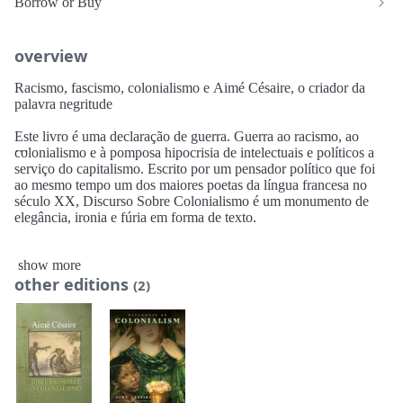
Borrow or Buy
overview
Racismo, fascismo, colonialismo e Aimé Césaire, o criador da
palavra negritude
Este livro é uma declaração de guerra. Guerra ao racismo, ao
colonialismo e à pomposa hipocrisia de intelectuais e políticos a
serviço do capitalismo. Escrito por um pensador político que foi
ao mesmo tempo um dos maiores poetas da língua francesa no
século XX, Discurso Sobre Colonialismo é um monumento de
elegância, ironia e fúria em forma de texto.
Lançado originalmente em 1950, na França, a influência deste
show more
pequeno livro é imensa. Tornou-se a bíblia de todos os militantes
other editions
anticolonialistas em luta contra a dominação europeia, inspirou os
(2)
líderes do movimento pan-africano e também os Panteras Negras,
é citado (várias e várias vezes) por Frantz Fanon e citado também
por Raoul Vaneigem, em seu A Arte de Viver para as Novas
Geração, o best seller situacionista do Maio de 68 francês. Talvez
até mais atual hoje do que quando foi lançado, este livro
demonstra que o fascismo é filho do colonialismo. Que o racismo
é ferramenta fundamental da exploração capitalista. Que Hitler