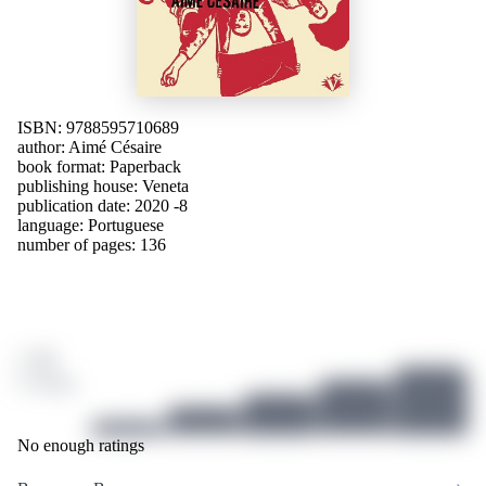
ISBN: 9788595710689
author:
Aimé Césaire
book format: Paperback
publishing house:
Veneta
publication date: 2020 -8
language:
Portuguese
number of pages: 136
/ 10
0 ratings
No enough ratings