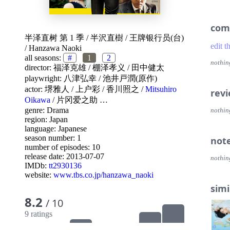
com
半泽直树 第 1 季
/
半沢直樹
/
王牌银行员(台)
edit t
/
Hanzawa Naoki
all seasons:
#
1
2
nothin
director:
福泽克雄
/
棚泽孝义
/
田中健太
playwright:
八津弘幸
/
池井戸潤(原作)
actor:
堺雅人
/
上户彩
/
香川照之
/
Mitsuhiro
rev
Oikawa
/
片冈爱之助
…
genre:
Drama
nothin
region:
Japan
language:
Japanese
season number: 1
not
number of episodes: 10
release date:
2013-07-07
nothin
IMDb:
tt2930136
website:
www.tbs.co.jp/hanzawa_naoki
simi
8.2
/ 10
9 ratings