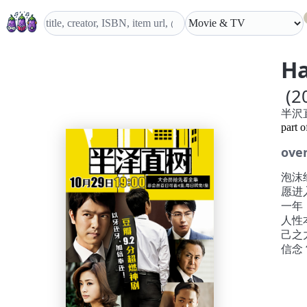
H
(2
半沢
part 
ove
泡沫
愿进
一年
人性
己之
信念