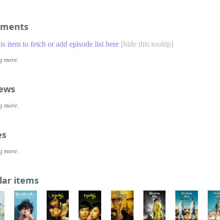
ments
his item to fetch or add episode list here
[
hide this tooltip
]
g more.
iews
g more.
es
g more.
lar items