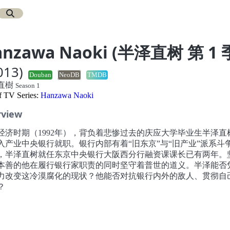
anzawa Naoki (半泽直树 第 1 
013)
Douban
NeoDB
TMDB
直樹
Season 1
of TV Series:
Hanzawa Naoki
rview
经济时期（1992年），背负着悲惨过去的庆应大学毕业生半泽直
入产业中央银行就职。银行内部有着“旧东京”与“旧产业”派系斗
，半泽直树就任东京中央银行大阪西分行融资课课长已有两年。
本善的他在履行银行家职责的同时坚守着普世的道义。半泽能否
力改变这冷漠腐化的现状？他能否对抗银行内外的敌人、贯彻自
？