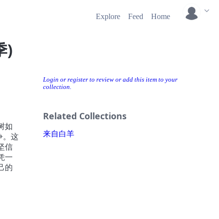
Explore
Feed
Home
季)
Login or register to review or add this item to your
collection.
Related Collections
树如
来自白羊
争。这
坚信
凭一
己的