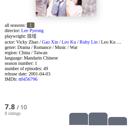
all seasons:
1
director:
Lee Pyeong
playwright:
琼瑶
actor:
Vicky Zhao
/
Gao Xin
/
Leo Ku
/
Ruby Lin
/
Leo Ku
…
genre:
Drama
/
Romance
/
Music
/
War
region:
China
/
Taiwan
language:
Mandarin Chinese
season number: 1
number of episodes: 49
release date:
2001-04-03
IMDb:
tt0456796
7.8
/ 10
8 ratings