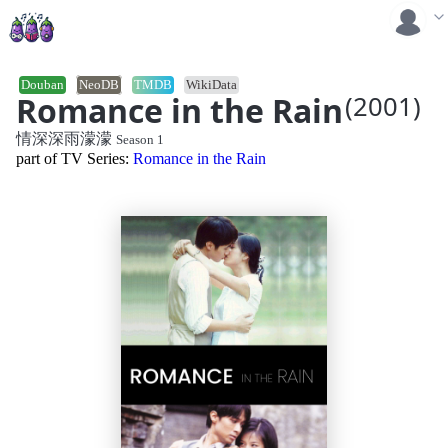
Douban
NeoDB
TMDB
WikiData
Romance in the Rain
(2001)
情深深雨濛濛
Season 1
part of TV Series:
Romance in the Rain