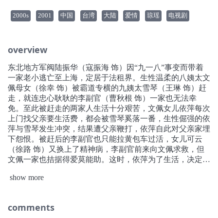
2000s
2001
中国
台湾
大陆
爱情
琼瑶
电视剧
overview
东北地方军阀陆振华（寇振海 饰）因“九一八”事变而带着
一家老小逃亡至上海，定居于法租界。生性温柔的八姨太文
佩母女（徐幸 饰）被霸道专横的九姨太雪琴（王琳 饰）赶
走，就连忠心耿耿的李副官（曹秋根 饰）一家也无法幸
免。至此被赶走的两家人生活十分艰苦，文佩女儿依萍每次
上门找父亲要生活费，都会被雪琴奚落一番，生性倔强的依
萍与雪琴发生冲突，结果遭父亲鞭打，依萍自此对父亲家埋
下怨恨。被赶后的李副官也只能拉黄包车过活，女儿可云
（徐路 饰）又换上了精神病，李副官前来向文佩求救，但
文佩一家也拮据得爱莫能助。这时，依萍为了生活，决定到
歌舞厅当歌女。不久她认识了到歌厅采访的记者何书桓（古
show more
巨基 饰），当得知她是雪琴为女儿如萍（林心如 饰）介绍
的男友时，顿生夺爱的念头。怎料在交往的过程中，依萍与
书桓相爱了。但其实书桓的朋友杜飞（苏有朋 饰）悄悄爱
comments
上了如萍，正当如萍因失去了书桓，杜飞便采取了猛烈的追