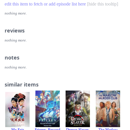
求，但如萍却只接受了他的友谊，杜飞却继续竭而不舍。当
edit this item to fetch or add episode list here
[
hide this tooltip
]
依萍的哥哥尔豪（高欣 饰）爱上了同是依萍好友的方瑜
（李欣 饰）相爱后，才知道原来可云的病，是因为当年可
nothing more.
云怀上了尔豪的孩子，孩子因病死后，可云就变得疯疯癫癫
的。众人决定为可云找回原来的记忆，恢复原来的样子。一
reviews
段断儿女情长，姐妹恩怨，又能否在一起经历的事情中得到
化解呢？
nothing more.
notes
nothing more.
similar items
My Fair
Frieren: Beyond
Demon Slayer:
The Marlow