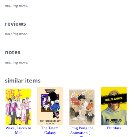
nothing more.
reviews
nothing more.
notes
nothing more.
similar items
Wave, Listen to
The Tatami
Ping Pong the
Pluribus
Ha
Me!
Galaxy
Animation (乒