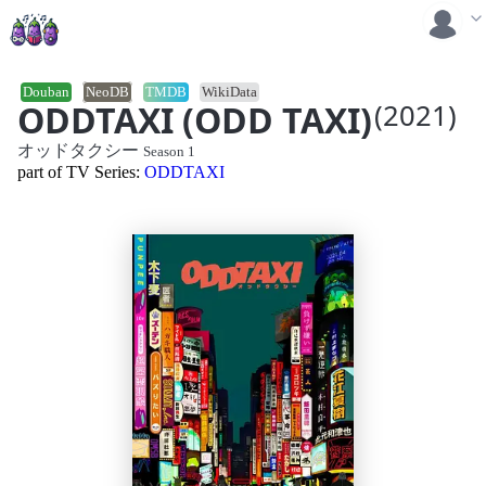
Douban
NeoDB
TMDB
WikiData
ODDTAXI (ODD TAXI)
(2021)
オッドタクシー
Season 1
part of TV Series:
ODDTAXI