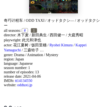
奇巧计程车
/
ODD TAXI
/
オッドタクシ—
/
オッドタクシ
ー
all seasons:
#
1
director:
木下麦
/
新田典生
/
西田健一
/
大庭秀昭
playwright:
此元和津也
actor:
花江夏树
/
饭田里穗
/
Ryohei Kimura
/
Kappei
Yamaguchi
/
三森铃子
…
genre:
Drama
/
Animation
/
Mystery
region:
Japan
language:
Japanese
season number: 1
number of episodes: 13
release date:
2021-04-06
IMDb:
tt14134550
website:
oddtaxi.jp