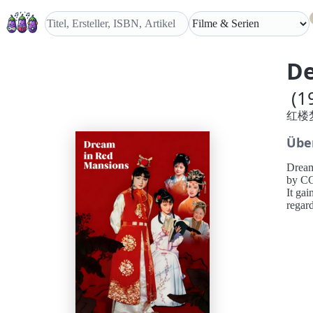
De
(1
红楼
Übe
Dream
by CC
It gai
regard