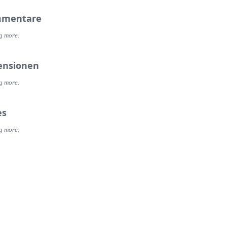
mentare
g more.
ensionen
g more.
es
g more.