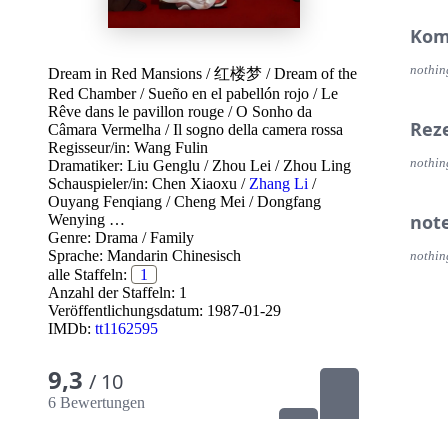
Kom
nothin
Dream in Red Mansions
/
红楼梦
/
Dream of the
Red Chamber
/
Sueño en el pabellón rojo
/
Le
Rêve dans le pavillon rouge
/
O Sonho da
Rez
Câmara Vermelha
/
Il sogno della camera rossa
Regisseur/in:
Wang Fulin
nothin
Dramatiker:
Liu Genglu
/
Zhou Lei
/
Zhou Ling
Schauspieler/in:
Chen Xiaoxu
/
Zhang Li
/
Ouyang Fenqiang
/
Cheng Mei
/
Dongfang
not
Wenying
…
Genre:
Drama
/
Family
Sprache:
Mandarin Chinesisch
nothin
alle Staffeln:
1
Anzahl der Staffeln: 1
Veröffentlichungsdatum:
1987-01-29
IMDb:
tt1162595
9,3
/ 10
6 Bewertungen