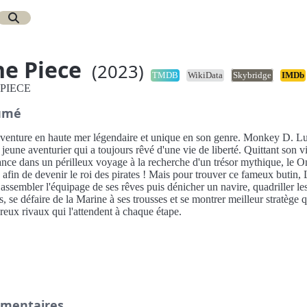
e Piece
(2023)
TMDB
WikiData
Skybridge
IMDb
PIECE
umé
venture en haute mer légendaire et unique en son genre. Monkey D. Lu
 jeune aventurier qui a toujours rêvé d'une vie de liberté. Quittant son vi
lance dans un périlleux voyage à la recherche d'un trésor mythique, le O
 afin de devenir le roi des pirates ! Mais pour trouver ce fameux butin,
assembler l'équipage de ses rêves puis dénicher un navire, quadriller le
, se défaire de la Marine à ses trousses et se montrer meilleur stratège q
eux rivaux qui l'attendent à chaque étape.
mentaires