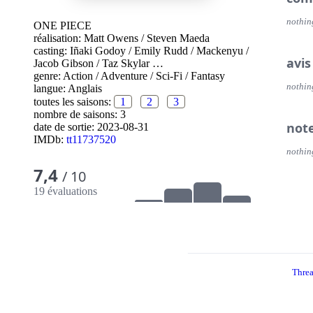
nothin
ONE PIECE
réalisation:
Matt Owens
/
Steven Maeda
casting:
Iñaki Godoy
/
Emily Rudd
/
Mackenyu
/
avis
Jacob Gibson
/
Taz Skylar
…
genre:
Action
/
Adventure
/
Sci-Fi
/
Fantasy
nothin
langue:
Anglais
toutes les saisons:
1
2
3
nombre de saisons: 3
not
date de sortie:
2023-08-31
IMDb:
tt11737520
nothin
7,4
/ 10
19 évaluations
Thre