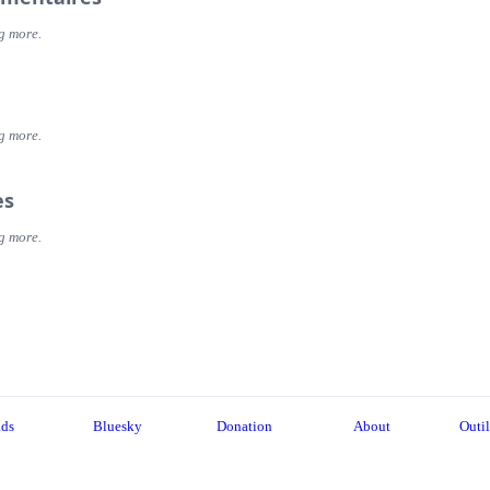
g more.
g more.
es
g more.
ads
Bluesky
Donation
About
Outil