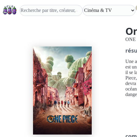
On
ONE 
rés
Une a
est un
il se 
Piece,
devra 
océans
danger
com