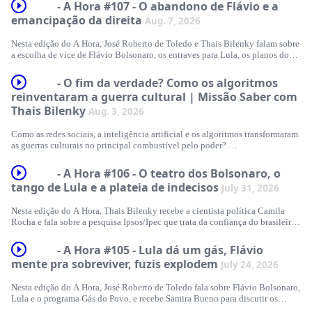
- A Hora #107 - O abandono de Flávio e a
emancipação da direita
Aug. 7, 2026
Nesta edição do A Hora, José Roberto de Toledo e Thais Bilenky falam sobre
a escolha de vice de Flávio Bolsonaro, os entraves para Lula, os planos do
PSD de Kassab para 2027, as tensões do Brasil com os Estados Unidos e
mais.&nbsp;
- O fim da verdade? Como os algoritmos
reinventaram a guerra cultural | Missão Saber com
Entre na comunidade do WhatsApp do A Hora:
Thais Bilenky
https://chat.whatsapp.com/ELNgsmhxjSyFUh7gJJ3HuG
Aug. 3, 2026
Loja oficial do A Hora: reserva.ink/ahorauol
Como as redes sociais, a inteligência artificial e os algoritmos transformaram
as guerras culturais no principal combustível pelo poder?
Inscreva-se na newsletter do A Hora: https://noticias.uol.com.br/newsletters/?
a-hora
Neste episódio do "Missão Saber", Murilo Garavello recebe a jornalista do
- A Hora #106 - O teatro dos Bolsonaro, o
UOL Thais Bilenky para analisar as origens e o impacto das disputas de
tango de Lula e a plateia de indecisos
July 31, 2026
Assine o UOL: https://assine.uol.com.br/?utm_source=podcast_organic_a-
identidade na política. A partir de livros como "Engenheiros do Caos",
hora&amp;utm_medium=podcast&amp;utm_campaign=podcast_organic_a-
"Nexus" e as obras de Rui Tavares, o debate passa por Gutenberg, o Caso
hora
Nesta edição do A Hora, Thais Bilenky recebe a cientista política Camila
Dreyfus, o poder das Big Techs e o que esperar do cenário eleitoral no Brasil.
Rocha e fala sobre a pesquisa Ipsos/Ipec que trata da confiança do brasileiro
#AHoraPodcast
nas instituições, a convenção partidária do PL que lançou a candidatura de
Flávio Bolsonaro, a indefinição em Minas Gerais e mais.&nbsp;
- A Hora #105 - Lula dá um gás, Flávio
Livros citados no episódio:
mente pra sobreviver, fuzis explodem
July 24, 2026
Entre na comunidade do WhatsApp do A Hora:
https://chat.whatsapp.com/ELNgsmhxjSyFUh7gJJ3HuG
.Hipocritões e olhigarcas — Rui Tavares
Nesta edição do A Hora, José Roberto de Toledo fala sobre Flávio Bolsonaro,
Learn more about your ad choices. Visit megaphone.fm/adchoices
Lula e o programa Gás do Povo, e recebe Samira Bueno para discutir os
Loja oficial do A Hora: reserva.ink/ahorauol
.Agora, Agora e Mais Agora — Rui Tavares
dados da violência no Brasil.&nbsp;