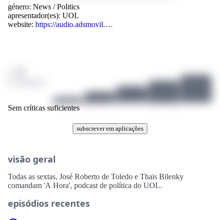
género:
News
/
Politics
apresentador(es):
UOL
website:
https://audio.adsmovil.…
/ 10
0 avaliações
Sem críticas suficientes
subscrever em aplicações
visão geral
Todas as sextas, José Roberto de Toledo e Thais Bilenky
comandam 'A Hora', podcast de política do UOL.
episódios recentes