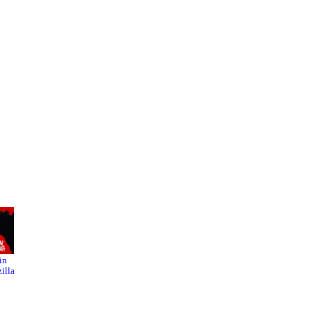
in
Spider-
Disclosu
illa
Man: Far
re Day
From
Home