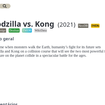
dzilla vs. Kong
(2021)
NeoDB
IMDb
idge
Douban
TMDB
WikiData
o geral
ime when monsters walk the Earth, humanity’s fight for its future sets
lla and Kong on a collision course that will see the two most powerful 
ure on the planet collide in a spectacular battle for the ages.
entários