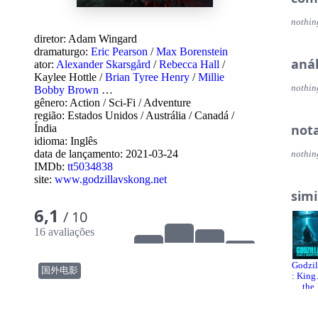
nothin
diretor:
Adam Wingard
dramaturgo:
Eric Pearson
/
Max Borenstein
anál
ator:
Alexander Skarsgård
/
Rebecca Hall
/
Kaylee Hottle
/
Brian Tyree Henry
/
Millie
nothin
Bobby Brown
…
gênero:
Action
/
Sci-Fi
/
Adventure
região:
Estados Unidos
/
Austrália
/
Canadá
/
not
Índia
idioma:
Inglês
data de lançamento:
2021-03-24
nothin
IMDb:
tt5034838
site:
www.godzillavskong.net
simi
6,1
/ 10
16 avaliações
Godzil
国外电影
: King
the
Monst
s