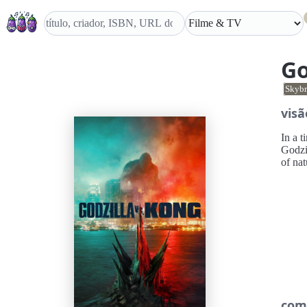
Go
Skybr
visã
In a t
Godzi
of nat
com