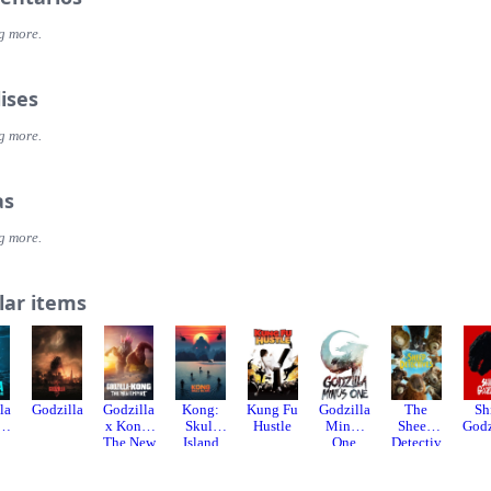
g more.
ises
g more.
as
g more.
lar items
la
Godzilla
Godzilla
Kong:
Kung Fu
Godzilla
The
Sh
 of
x Kong:
Skull
Hustle
Minus
Sheep
Godz
The New
Island
One
Detectiv
er
Empire
es