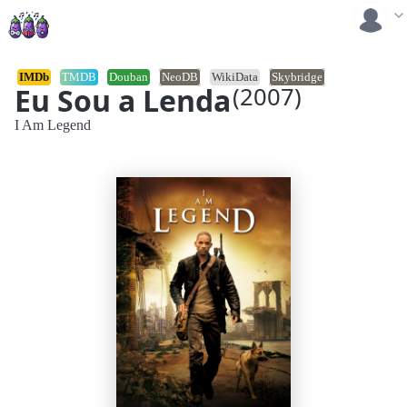
IMDb
TMDB
Douban
NeoDB
WikiData
Skybridge
Eu Sou a Lenda
(2007)
I Am Legend