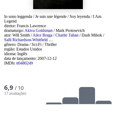
Io sono leggenda
/
Je suis une légende
/
Soy leyenda
/
I Am
Legend
diretor:
Francis Lawrence
dramaturgo:
Akiva Goldsman
/
Mark Protosevich
ator:
Will Smith
/
Alice Braga
/
Charlie Tahan
/
Dash Mihok
/
Salli Richardson-Whitfield
…
gênero:
Drama
/
Sci-Fi
/
Thriller
região:
Estados Unidos
idioma:
Inglês
data de lançamento:
2007-12-12
IMDb:
tt0480249
6,9
/ 10
17 avaliações