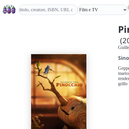
Pi
(2
Guill
Sino
Geppet
marion
render
grillo