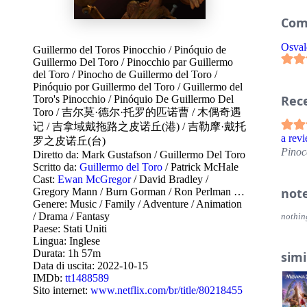
Com
Osval
Guillermo del Toros Pinocchio
/
Pinóquio de
Guillermo Del Toro
/
Pinocchio par Guillermo
del Toro
/
Pinocho de Guillermo del Toro
/
Pinóquio por Guillermo del Toro
/
Guillermo del
Rec
Toro's Pinocchio
/
Pinóquio De Guillermo Del
Toro
/
吉尔莫·德尔·托罗的匹诺曹
/
木偶奇遇
记
/
吉拿域戴拖路之皮诺丘(港)
/
吉勒摩·戴托
a r
罗之皮诺丘(台)
Pinoc
Diretto da:
Mark Gustafson
/
Guillermo Del Toro
Scritto da:
Guillermo del Toro
/
Patrick McHale
Cast:
Ewan McGregor
/
David Bradley
/
not
Gregory Mann
/
Burn Gorman
/
Ron Perlman
…
Genere:
Music
/
Family
/
Adventure
/
Animation
/
Drama
/
Fantasy
nothin
Paese:
Stati Uniti
Lingua:
Inglese
Durata: 1h 57m
simi
Data di uscita:
2022-10-15
IMDb:
tt1488589
Sito internet:
www.netflix.com/br/title/80218455