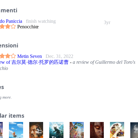
menti
do Paniccia
finish watching
3yr
Penocchiœ
ensioni
Metin Seven
Dec. 31, 2022
eview of 吉尔莫·德尔·托罗的匹诺曹
-
a review of Guillermo del Toro's
chio
es
g more.
lar items