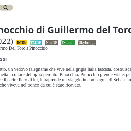
nocchio di Guillermo del Tor
022)
IMDb
TMDB
NeoDB
Douban
Skybridge
ermo Del Toro's Pinocchio
ssi
to, un vedovo falegname che vive nella grigia Italia fascista, costruisc
etta in onore del figlio perduto: Pinocchio. Pinocchio prende vita e, pe
e il padre fiero di lui, intraprende un viaggio in compagnia di Sebastian,
 che viveva nel tronco da cui è stato ricavato.