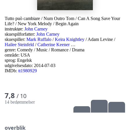
Tutto può cambiare
/
Num Outro Tom
/
Can A Song Save Your
Life?
/
New York Melody
/
Begin Again
instruktør:
John Carney
skuespilforfatter:
John Carney
skuespiller:
Mark Ruffalo
/
Keira Knightley
/
Adam Levine
/
Hailee Steinfeld
/
Catherine Keener
…
genre:
Comedy
/
Music
/
Romance
/
Drama
område:
USA
sprog:
Engelsk
udgivelsesdato:
2014-07-03
IMDb:
tt1980929
7,8
/ 10
14 bedømmelser
overblik