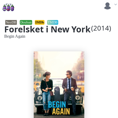
NeoDB
Douban
IMDb
TMDB
Forelsket i New York
(2014)
Begin Again