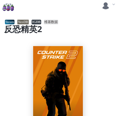
Steam
NeoDB
IGDB
维基数据
反恐精英2