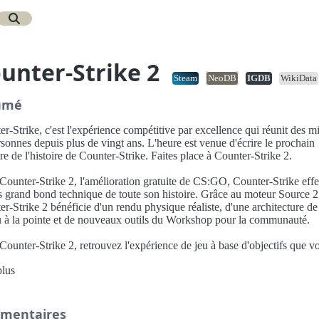
unter-Strike 2
Steam
NeoDB
IGDB
WikiData
umé
r-Strike, c'est l'expérience compétitive par excellence qui réunit des mi
sonnes depuis plus de vingt ans. L'heure est venue d'écrire le prochain
re de l'histoire de Counter-Strike. Faites place à Counter-Strike 2.
Counter-Strike 2, l'amélioration gratuite de CS:GO, Counter-Strike eff
us grand bond technique de toute son histoire. Grâce au moteur Source 2
r-Strike 2 bénéficie d'un rendu physique réaliste, d'une architecture de
u à la pointe et de nouveaux outils du Workshop pour la communauté.
ounter-Strike 2, retrouvez l'expérience de jeu à base d'objectifs que v
ssez depuis Counter-Strike en 1999, ainsi que les nouveautés suivantes
plus
uveau système de notes CS pour accompagner le mode Premier, remis 
u jour ;
lassements mondiaux et régionaux ;
mentaires