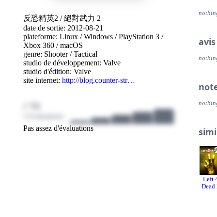
des ca
des g
nothin
反恐精英2
/
絕對武力 2
un tic
date de sortie: 2012-08-21
des ef
plateforme:
Linux
/
Windows
/
PlayStation 3
/
la mi
avis
Xbox 360
/
macOS
genre:
Shooter
/
Tactical
nothin
studio de développement:
Valve
studio d'édition:
Valve
site internet:
http://blog.counter-str…
not
/ 10
nothin
3 évaluations
Pas assez d'évaluations
simi
Left 
Dead 