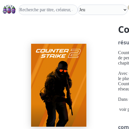
Co
rés
Counte
de per
chapit
Avec 
le pl
Counte
résea
Dans C
connai
voir 
un no
gout d
des c
com