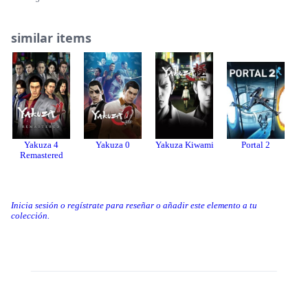
Esta es la historia de cuatro hombres y una chica que persiguen
sus ""sueños"" en cinco grandes ciudades de Japón a una escala
similar items
nunca antes vista en la historia de la saga.
Completa el viaje del Dragón de Dojima.
Yakuza 4
Yakuza 0
Yakuza Kiwami
Portal 2
Remastered
Inicia sesión o regístrate para reseñar o añadir este elemento a tu
colección.
Threads
Bluesky
Donation