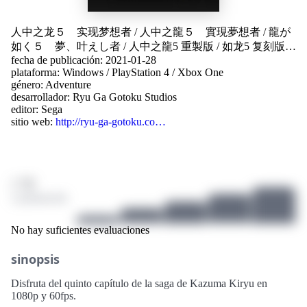
人中之龙５ 实现梦想者
/
人中之龍５ 實現夢想者
/
龍が
如く５ 夢、叶えし者
/
人中之龍5 重製版
/
如龙5 复刻版
Yakuza 5 Remastered
fecha de publicación: 2021-01-28
plataforma:
Windows
/
PlayStation 4
/
Xbox One
género:
Adventure
desarrollador:
Ryu Ga Gotoku Studios
editor:
Sega
sitio web:
http://ryu-ga-gotoku.co…
/ 10
2 puntuación
No hay suficientes evaluaciones
sinopsis
Disfruta del quinto capítulo de la saga de Kazuma Kiryu en
1080p y 60fps.