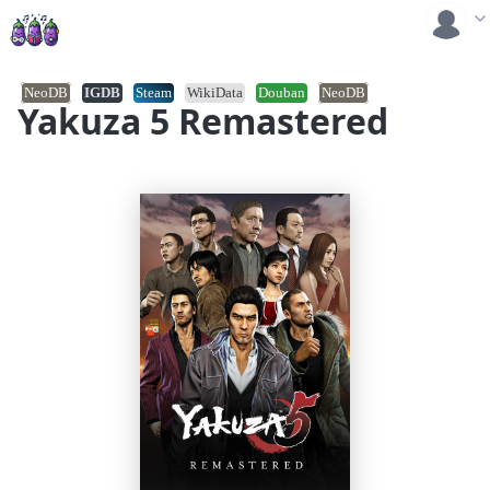
NeoDB
IGDB
Steam
WikiData
Douban
NeoDB
Yakuza 5 Remastered