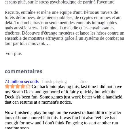
et sans pitié, sur le stress psychologique de partir à l'aventure.
Recrute, entraîne et mène une équipe d'anti-héros au travers de
forêts déformées, de tanières oubliées, de cryptes en ruines et au-
delà. Tu combattras non seulement des ennemis inimaginables
mais aussi le stress, la famine, la maladie et les envahissantes
ténèbres. Découvre d'étrange mystères et lance les héros contre un
ensemble de monstres effrayants grâce à un système de combat au
tour par tour innovant.
voir plus
- 3 modes de jeu et plus de 80 heures d'amusement
- Intégration des mods dans Steam Workshop
- Le système d'affliction. Combats non seulement les monstres
mais aussi le stress ! Gère la paranoïa, le masochisme, la peur,
commentaires
l’irrationalité et tout un éventail de manies influant sur le jeu !
- Style graphique gothique frappant réalisé à la main avec un effet
73 million seconds
finish playing
2mo
plume de corbeau
Got back into playing this, last time I did not have
- Des combats innovants au tour par tour vous font affronter une
my Steam Deck and got bored of it fairly quickly but with the
horde de monstres diaboliques
Deck it's been fun. Some games just work better with a handheld
- 16 (à ce jour !) classes de héros jouables, dont le Docteur
that can resume at a moment's notice.
Lapeste, la Furie et même le Lépreux!
- Campe pour soigner tes blessures ou faire des discours exaltants.
Now finished a playthrough on the easiest radiant difficulty after
- Envoie tes personnages épuisés et en état de choc en ville à la
tons of hours poured into this. It was fun but also feel I've had
taverne ou à l'abbaye pour juguler leur stress.
enough for now and I don't think I'm going to start another run
- CRPG classique et fonctionnalités de rogue-like dont la mort
anytime soon.