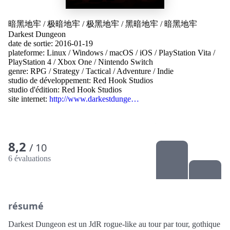
暗黑地牢
/
极暗地牢
/
极黑地牢
/
黑暗地牢
/
暗黑地牢
Darkest Dungeon
date de sortie: 2016-01-19
plateforme:
Linux
/
Windows
/
macOS
/
iOS
/
PlayStation Vita
/
PlayStation 4
/
Xbox One
/
Nintendo Switch
genre:
RPG
/
Strategy
/
Tactical
/
Adventure
/
Indie
studio de développement:
Red Hook Studios
studio d'édition:
Red Hook Studios
site internet:
http://www.darkestdunge…
8,2
/ 10
6 évaluations
résumé
Darkest Dungeon est un JdR rogue-like au tour par tour, gothique