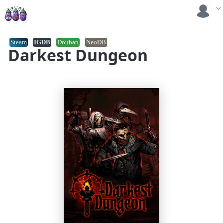
Steam
IGDB
Douban
NeoDB
Darkest Dungeon