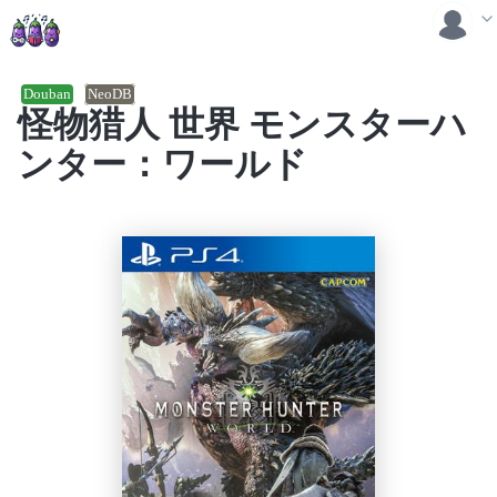
Douban
NeoDB
怪物猎人 世界 モンスターハ
ンター：ワールド