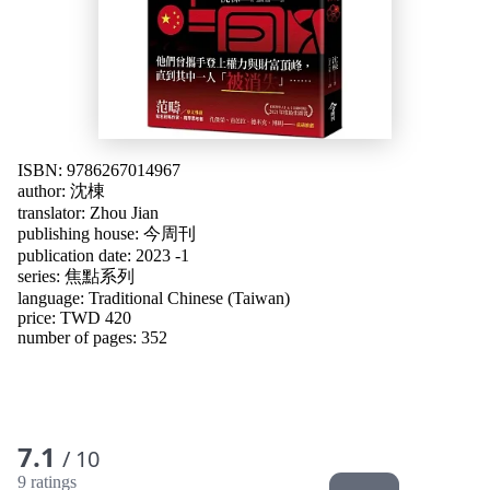
ISBN: 9786267014967
author:
沈棟
translator:
Zhou Jian
publishing house:
今周刊
publication date: 2023 -1
series: 焦點系列
language:
Traditional Chinese (Taiwan)
price: TWD 420
number of pages: 352
7.1
/ 10
9 ratings