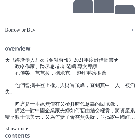
Borrow or Buy
overview
★《經濟學人》&《金融時報》2021年度最佳圖書★
政略作家、跨界思考者 范疇 專文導讀
孔傑榮、芭芭拉．德米克、博明 重磅推薦
他們曾攜手登上權力與財富頂峰，直到其中一人「被消
失」……
◤這是一本絕無僅有又極具時代意義的回憶錄，
講述一對中國企業家夫婦如何藉由結交權貴，將資產累
積至數十億美元，又為何妻子會突然失蹤，並揭露中國紅色
權貴家族與中國富豪共同攫取鉅額財富的內幕真相。◢
show more
contents
第二次國共內戰之後，沈棟身為律師的祖父有機會離開