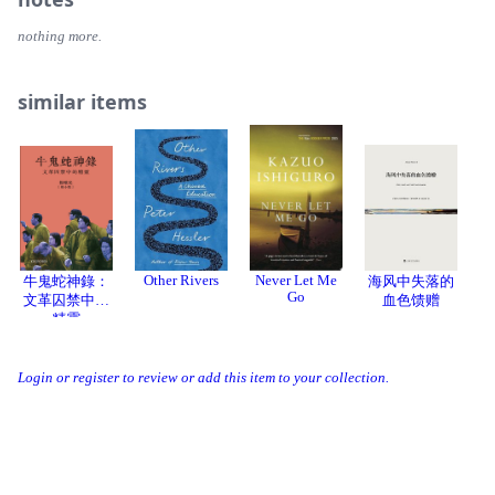
第14章 紅色血脈，非常人所能理解
第15章 啟皓北京──夫妻關係中的父母關係陰影
然而在2017年9月5日，當沈棟與兒子一起居住在海外
nothing more.
第16章 《紐約時報》披露溫氏家族巨額財產
時，他得知前妻段偉紅與三名同事突然人間蒸發。他們「被
第17章 萬能主席──中國插手前，香港一直過得很好
消失」了，留給沈棟和兒子的只有石沉大海般的寂靜，沒有
第18章 冷血國度、兩線作戰
similar items
答案。可是就在此書出版前夕，失蹤四年的段偉紅，突然來
電了……
【結語】中華帝國，共產本質
【後記】本書出版後，所發生的那些事
在沈棟決定提筆寫這本書的那一刻起，就知道他將與中
共正式展開一場如「俄羅斯輪盤」的生死決鬥，而且也發覺
致謝
自己已被中共當局盯上──他已立下遺囑，確保所有事務都
安排妥當。
Other Rivers
Never Let Me
在此書中，沈棟揭發中國政權腐敗內幕，向讀者證實中
牛鬼蛇神錄：
海风中失落的
Go
文革囚禁中的
血色馈赠
國企業家們有多依賴「人脈」，以及檯面下進行的「關係」
精靈
角力。
這本書，既是沈棟的故事，也是段偉紅的故事，儘管她
Login or register to review or add this item to your collection.
無法親身講述。
「我就像是聖經故事裡的大衛迎戰巨人歌利亞，儘管中
共政權是一個比歌利亞強大一百萬倍的龐然巨物。」──沈
棟