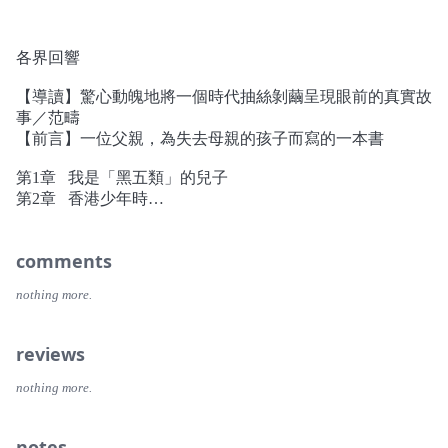
中國，但他選擇留下。不久，共產黨關掉他的律師事務所，
查封他的房子。共產黨將他的家庭列為「黑五類」（地主、
富農、反革命分子、壞分子及右派分子）之一，這代表他們
各界回響
永遠無法進入好學校、找到好工作。這意味著，沈棟也被迫
要在歧視和貧困中長大。生在這樣不光彩的貧窮人家，沈棟
【導讀】驚心動魄地將一個時代抽絲剝繭呈現眼前的真實故
倒有一個優勢，那就是「野心」。回顧這段歷程，沈棟的人
事／范疇
生與中國蛻變為超級強權的過程，竟是如此相似。
【前言】一位父親，為失去母親的孩子而寫的一本書
沈棟在美國完成大學學業後，為了成就一番事業，以及
第1章 我是「黑五類」的兒子
抱持著建設祖國之理想，選擇回到中國經商。後來，他結識
第2章 香港少年時
了聰慧過人、有強大事業心的段偉紅──一位在父權社會
第3章 負笈美國
中，敢衝敢做的女企業家。同樣出身清貧、擁有相同目標的
第4章 外派北京
兩人隨後憑藉頑強毅力和傑出的商業手腕，成功與中共前總
comments
第5章 段偉紅
理溫家寶的夫人張培莉結為商業夥伴，使他們晉升為現代中
第6章 神祕的張阿姨
nothing more.
國的富豪階級。他們不僅重新形塑北京的城市風貌，也在北
第7章 為溫家服務
京機場蓋了一座超大型的航空貨運物流中心。
第8章 平安保險公司股票
第9章 一個由「關係」構成的社會
reviews
▌在中國，權力是一切，錢算個老幾！
第10章 北京首都機場航空貨運物流中心
第11章 瘋狂的亞洲富人
nothing more.
擠身中國年輕富豪之列的沈棟與段偉紅，也因此得以進
第12章 政治棋盤下的哈佛及清華
入中共高層的社交圈子，近距離地目睹共產黨紅色家族不為
第13章 「你知道沈棟嗎？」──張阿姨宴請習近平
人知的豪奢生活，和高官之間腥風血雨的內部鬥爭手段。
notes