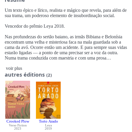
Um texto épico e lírico, realista e mágico que revela, para além de
sua trama, um poderoso elemento de insubordinação social.
Vencedor do prêmio Leya 2018.
Nas profundezas do sertão baiano, as irmãs Bibiana e Belonísia
encontram uma velha e misteriosa faca na mala guardada sob a
cama da avó. Ocorre então um acidente. E para sempre suas vidas
estarão ligadas ― a ponto de uma precisar ser a voz da outra.
Numa trama conduzida com maestria e com uma prosa
melodiosa, o romance conta uma história de vida e morte, de
voir plus
combate e redenção.
autres éditions
(2)
Crooked Plow
Torto Arado
Verso Fiction
Leya
2023
2019