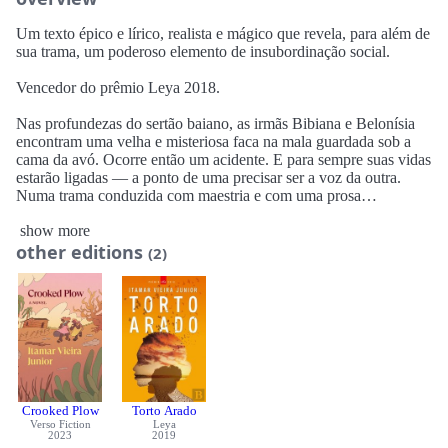
Um texto épico e lírico, realista e mágico que revela, para além de
sua trama, um poderoso elemento de insubordinação social.
Vencedor do prêmio Leya 2018.
Nas profundezas do sertão baiano, as irmãs Bibiana e Belonísia
encontram uma velha e misteriosa faca na mala guardada sob a
cama da avó. Ocorre então um acidente. E para sempre suas vidas
estarão ligadas ― a ponto de uma precisar ser a voz da outra.
Numa trama conduzida com maestria e com uma prosa
melodiosa, o romance conta uma história de vida e morte, de
show more
combate e redenção.
other editions
(2)
Crooked Plow
Torto Arado
Verso Fiction
Leya
2023
2019