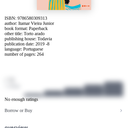
ISBN: 9786580309313
author:
Itamar Vieira Junior
book format: Paperback
other title:
Torto arado
publishing house:
Todavia
publication date: 2019 -8
language:
Portuguese
number of pages: 264
/ 10
1 ratings
No enough ratings
Borrow or Buy
overview