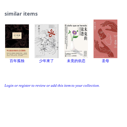
初来的春天啊 肚肚脸蛋和屁股 鹿乃子的孩子
女性肉身和心理需要弥合承担的。这本书或许会帮助我们更
狂风啊 你尽情地吹 跳着尊巴我不冷
理解母亲的人生、苦难、病痛，或许可以让我们提前照见未
春一番 拓郎、森鱼 清志郎
来的生命之路，因同样的身体经验，而不再害怕、不感到多
similar items
平清盛 父亲和夫 二月将尽
余的羞耻。
候鸟归去来 归来又去 去而复返
❤️‍🩹新锐译者蕾克共鸣译介 × 汐和妙趣设计
骑着马 摇摇晃晃 去向春野
同种生活经历、同样悲喜情感，译者蕾克共鸣翻译，文风清
缓慢地 走下坡道 路上荒蓬丛生
爽，情感真挚。
菌和女人 共生 在同一个瓶中
视觉呈现上，设计师汐和挑选日本插画师织田知里的作品
感谢老天 日日颂咏 白麴发酵经
《葡萄柚》，手写体书名潇洒恣意，平装双封，外封特种纸
半夏生 英语里的日语口音 令人怀恋
专色印刷，内文使用瑞典轻型纸，翻阅轻松熨帖、细腻护
夫靠近我 就带来一股 难耐的暑热
O
百年孤独
少年來了
未竟的依恋
圣母
眼。
巨人队的比赛 结束了 灯光熄灭了
【媒体推荐】
重启了 尊巴尊巴尊巴 却瘦不下来
育儿、孩子独立、照护、夫妻关系。为什么这些问题都集中
太阳 也大汗淋漓 女人圈
在这个年纪出现问题？满身疮痍地，像狮子一样战斗的姿
巴巴雅卡 立于炎天下 等待着MG
态，确实是一部与人生格斗的女性战记。极致的欧巴桑赞
Login or register to review or add this item to your collection.
老太之乳 萎软下垂 夏日的尽头
歌！
父亲的房子 依旧停留在那一日 而人生须向前
——上野千鹤子
深渗入骨啊 女之念 迁流于生生世世
望向这条她经历过的道路（也是我走过的），只感觉深切共
秋夜的明月啊 我终于 瘦下来了
鸣和有趣回味。我也出色地加入了“女人”的伙伴阵营，气势
清寒天 坐禅 满心杂念
汹汹地下着决心。
Threads
Bluesky
Donation
呜呜之声 究竟是入冬大风 还是口裂女呼号
——角田光代
扔掉 扔掉扔掉扔掉 全部扔掉吧
About
Developer