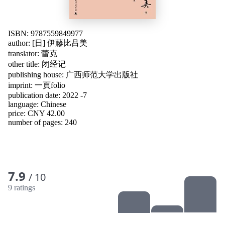
ISBN: 9787559849977
author:
[日] 伊藤比吕美
translator:
蕾克
other title:
闭经记
publishing house:
广西师范大学出版社
imprint: 一頁folio
publication date: 2022 -7
language:
Chinese
price: CNY 42.00
number of pages: 240
7.9
/ 10
9 ratings