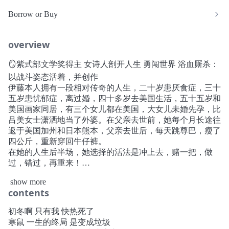
Borrow or Buy
overview
🪞紫式部文学奖得主 女诗人剖开人生 勇闯世界 浴血厮杀：
以战斗姿态活着，并创作
伊藤本人拥有一段相对传奇的人生，二十岁患厌食症，三十
五岁患忧郁症，离过婚，四十多岁去美国生活，五十五岁和
美国画家同居，有三个女儿都在美国，大女儿未婚先孕，比
吕美女士潇洒地当了外婆。在父亲去世前，她每个月长途往
返于美国加州和日本熊本，父亲去世后，每天跳尊巴，瘦了
四公斤，重新穿回牛仔裤。
在她的人生后半场，她选择的活法是冲上去，赌一把，做
过，错过，再重来！
🩸📢闭经=必经，但年龄≠羞耻
show more
挑战衰老污名，撕破肉身禁忌，直面人生后半场的痛与乐
contents
“所有人，所有人，都会变老啊！”
伊藤在这本书里写的并不只有闭经的事，她以女诗人特有的
初冬啊 只有我 快热死了
细腻和诙谐生动的笔触枝蔓到生活的角角落落，其根本还是
寒鼠 一生的终局 是变成垃圾