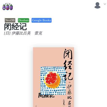
NeoDB
Douban
Google Books
闭经记
[日] 伊藤比吕美
蕾克