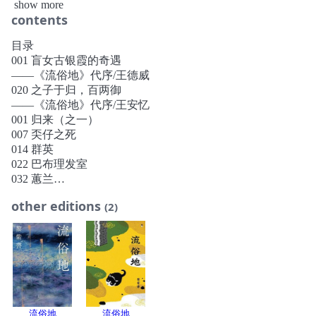
show more
这里的雨下得频繁，人生不少重要的事好像都是在雨中发
contents
生。那些记忆如今被掀开来感觉依然湿淋淋，即便干了，也
像泡了水的书本，纸张全荡起波纹，难以平复。
目录
马来锡都世俗小城里的平淡生活，数十年历史深处的一众卑
001 盲女古银霞的奇遇
微生命。
——《流俗地》代序/王德威
个人命运的创伤与徙家流落，不同族群关于各自民族的身份
020 之子于归，百两御
认同与情感交融。每一种悲凉的生存底色中，都高昂着人性
——《流俗地》代序/王安忆
的倔强。每一个个体的浮沉，都渗透着作者对历史饱含关怀
001 归来（之一）
的回望，对现实政治有距离的观望，对海外华人民族身份的
007 奀仔之死
复杂情结。
014 群英
022 巴布理发室
032 蕙兰
042 婵娟
other editions
(2)
050 猫
061 莲珠
071 迦尼萨
082 大伯公
090 美丽园
098 鬼
111 所有的路
124 密山新村
流俗地
流俗地