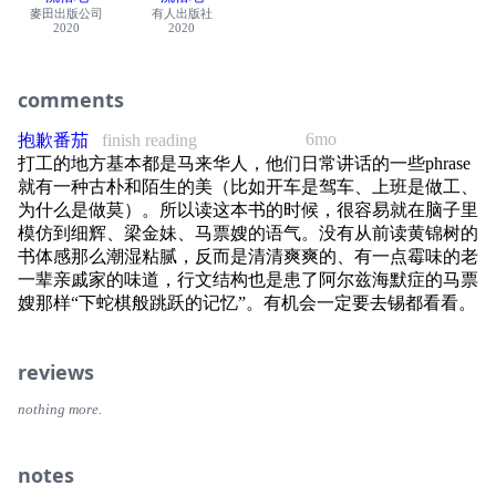
132 南乳包
麥田出版公司
有人出版社
2020
2020
144 百日宴
156 新造的人
166 十二岁以前
comments
180 仨
193 良人
6mo
抱歉番茄
finish reading
205 那个人
打工的地方基本都是马来华人，他们日常讲话的一些phrase
217 春分
就有一种古朴和陌生的美（比如开车是驾车、上班是做工、
229 夏至
为什么是做莫）。所以读这本书的时候，很容易就在脑子里
241 公仔纸
模仿到细辉、梁金妹、马票嫂的语气。没有从前读黄锦树的
252 远水与近火
书体感那么潮湿粘腻，反而是清清爽爽的、有一点霉味的老
264 立秋
一辈亲戚家的味道，行文结构也是患了阿尔兹海默症的马票
276 女孩如此
嫂那样“下蛇棋般跳跃的记忆”。有机会一定要去锡都看看。
286 忏悔者
302 红白事
314 奔丧
reviews
329 点字机
nothing more.
341 信
352 顾老师
365 二手货
notes
377 失踪