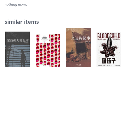
387 恶年
nothing more.
399 囚
417 马票嫂
similar items
428 一路上
442 归来（之二）
461 后记：吾若不写，无人能写
定西孤儿院纪
美丽新世界
夹边沟记事
血孩子
事
Login or register to review or add this item to your collection.
Threads
Bluesky
Donation