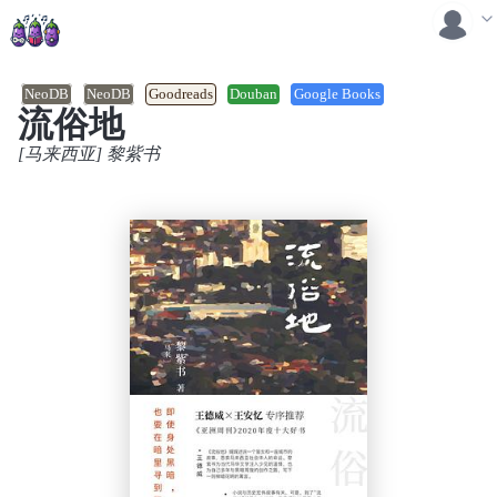
NeoDB
NeoDB
Goodreads
Douban
Google Books
流俗地
[马来西亚] 黎紫书