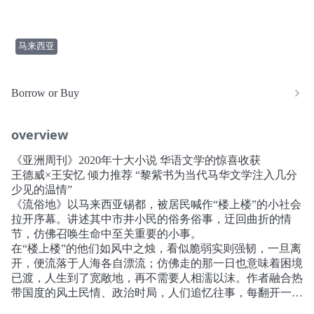
马来西亚
Borrow or Buy
overview
《亚洲周刊》2020年十大小说 华语文学的惊喜收获
王德威×王安忆 倾力推荐 “黎紫书为当代马华文学注入几分
少见的温情”
《流俗地》以马来西亚锡都，被居民喊作“楼上楼”的小社会
拉开序幕。讲述其中市井小民的俗务俗事，迂回曲折的情
节，仿佛召唤生命中至关重要的小事。
在“楼上楼”的他们如风中之烛，看似脆弱实则强韧，一旦离
开，便流落于人海各自漂流；仿佛走的那一日也意味着困境
已渡，人生到了宽敞地，再不需要人相濡以沫。作者融合热
带国度的风土民情、政治时局，人们追忆往事，每翻开一页
象是自己被时光推到了局外，旁观着当年的自己。