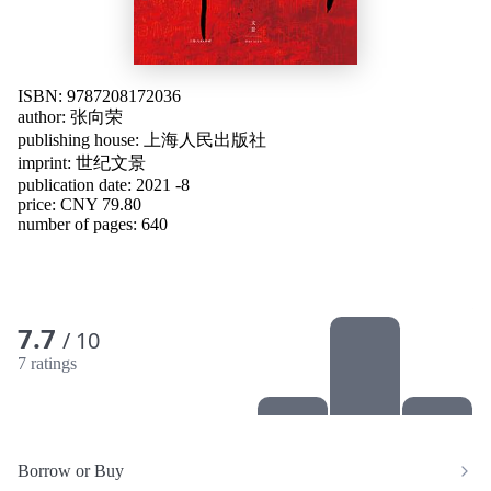
ISBN: 9787208172036
author:
张向荣
publishing house:
上海人民出版社
imprint: 世纪文景
publication date: 2021 -8
price: CNY 79.80
number of pages: 640
7.7
/ 10
7 ratings
Borrow or Buy