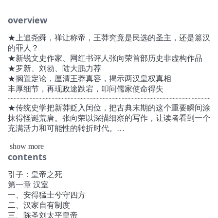
overview
★上追尧舜，禅让称帝，王莽究竟是民选的圣主，还是篡汉
的罪人？
★新锐文史作家、网红书评人张向荣首部历史非虚构作品
★罗新、刘勃、陆大鹏力荐
★搁置定论，厘清王莽真容，揭示两汉皇权真相
丰厚细节，再现政途跌宕，叩问儒家使命得失
~~~~~~~~~~~~~~~~~~~~~~~~~~~~~~~~~~~~~~~~~~~~~~~~
★传统史学把新莽贬入闰位，把古典末期的这个重要瞬间涂
抹得怪诞荒唐。张向荣以深描细察的写作，让读者看到一个
充满活力和可能性的转折时代。
——罗新
show more
★写得真好，第一章汉史简述，综合各种前沿成果，信息量
contents
超大。具体讲王莽的部分，已有研究本身较薄弱，可依傍的
成果较少，行文从基本史料出发，舒缓而缜密，常识与识
引子：皇帝之死
见，自在其中。
第一章 汉室
——刘勃
一、安得猛士兮守四方
★张向荣博士的《祥瑞》，不仅仅是王莽的传记，而且把西
二、汉家自有制度
汉的“建国”“建政”大业以及儒家如何成为帝国意识形态的过
三、陈圣刘太平皇帝