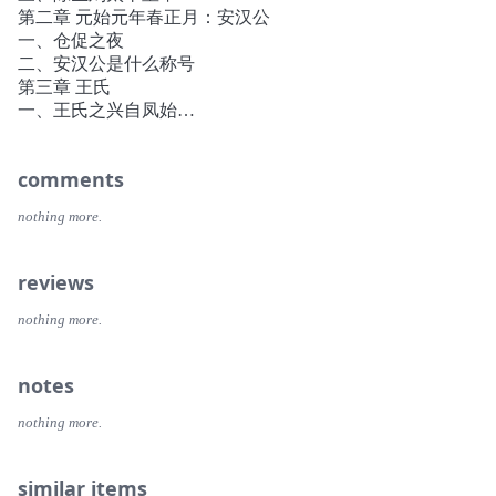
程梳理得很清晰，令人豁然开朗。这本书有深厚的学术功底
第二章 元始元年春正月：安汉公
作为支撑，行文深浅适中，结构设计巧妙，幽默风趣，常有
一、仓促之夜
发人深思的犀利评论。对王莽、西汉历史和儒家这三个话题
二、安汉公是什么称号
感兴趣的读者，都不妨读读这本书。我期待能够读到更多这
第三章 王氏
样面向“受过良好教育、非专家”读者的中国题材历史书。
一、王氏之兴自凤始
——陆大鹏
二、大司马王莽
~~~~~~~~~~~~~~~~~~~~~~~~~~~~~~~~~~~~~~~~~~~~~~~~
三、王莽的沉浮
★元始元年（公元前1年）春正月，汉室迎来一件千年未有
comments
四、拨乱反正
之祥瑞。来自极远之地的蛮夷“越裳氏”到长安朝贡，献上一
第四章 居摄元年春正月：摄皇帝
只白雉、两只黑雉。白雉出现，意味着天下出现了道德流布
nothing more.
一、吕宽大案
四夷的王者。刚即位的汉平帝年仅9岁，越裳氏上一次到中
二、事先张扬的婚礼
土献雉，还是周成王时期，见的是辅佐幼主的周公。——难
三、从宰衡到赐九锡
reviews
道所谓“王者”，是刚刚稳定了西汉政局的大司马王莽？这极
四、居摄：与周公异世同符
有可能是王莽自导自演的一出闹剧，可臣民们怎样看待这位
五、皇太子：刘婴的身份
nothing more.
功德超群的外戚权臣与周公相媲美？是诧异、震惊，还是觉
第五章 经师
得锦上添花？
一、驯服君主
★中国历史上，西汉与后世定型的“一家一姓”的朝代不一
notes
二、今古之争
样。它不仅是一个朝代，更是中国儒家文化首次实现立法的
第六章 始建国元年春正月：皇帝
新阶段。同时，西汉也是一个迷信天人感应的时代，在不到
nothing more.
一、从周公到尧舜的22天
两百年的历史中，充斥着谶纬之学。从汉武帝时期开始，灾
二、始建国传亿年
异变化、祥瑞谴告就与现实政治运动紧密相连。
三、改制与王制
similar items
★生于西汉末年的王莽，幼年丧父，并没有得到作为外戚家