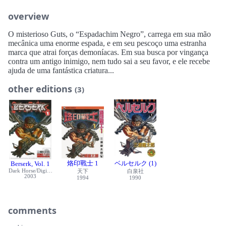
overview
O misterioso Guts, o “Espadachim Negro”, carrega em sua mão
mecânica uma enorme espada, e em seu pescoço uma estranha
marca que atrai forças demoníacas. Em sua busca por vingança
contra um antigo inimigo, nem tudo sai a seu favor, e ele recebe
ajuda de uma fantástica criatura...
other editions
(3)
烙印戰士 1
ベルセルク (1)
Berserk, Vol. 1
Dark Horse/Digital Manga (Dark Horse)
天下
白泉社
2003
1994
1990
comments