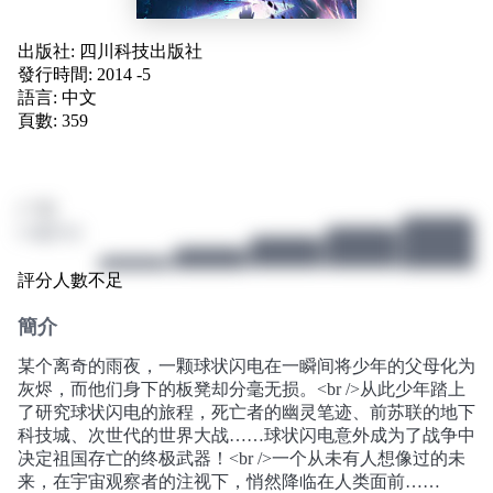
出版社:
四川科技出版社
發行時間: 2014 -5
語言:
中文
頁數: 359
/ 10
0 個評分
評分人數不足
簡介
某个离奇的雨夜，一颗球状闪电在一瞬间将少年的父母化为
灰烬，而他们身下的板凳却分毫无损。<br />从此少年踏上
了研究球状闪电的旅程，死亡者的幽灵笔迹、前苏联的地下
科技城、次世代的世界大战……球状闪电意外成为了战争中
决定祖国存亡的终极武器！<br />一个从未有人想像过的未
来，在宇宙观察者的注视下，悄然降临在人类面前……