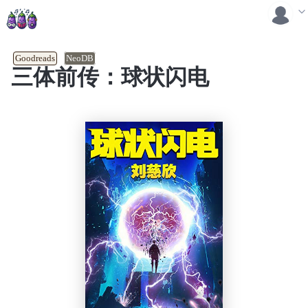
Goodreads
NeoDB
三体前传：球状闪电