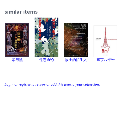
一本打破类型的短篇小说集，模糊了魔幻现实主义、恐怖故
事和科幻小说之间的界限，并探讨了现代社会中父权制和资
similar items
本主义非常真实的恐怖与残酷。
——2022年国际布克奖评委会
《诅咒兔》透露着一种斯拉夫文学的气质，掺杂幻想和现实
来创造故事，给讽刺性的文字注入了趣味性的活力。
——《东亚日报》
★新锐设计师汐和担纲装帧设计，精巧单封平装风味
设计师心选精美封图，巧妙演绎本书暗黑、怪诞的奇想风
格；110*185细长小开本，单手可握；简洁无负担的单封平
紫与黑
遗忘通论
故土的陌生人
东京八平米
装，适合随身携带。
【媒体推荐】
虽然《诅咒兔》中的故事融合了恐怖、幻想和超现实的元
素，但每个故事都扎根于日常生活中真实的恐惧和压力……
一本打破类型的短篇小说集，模糊了魔幻现实主义、恐怖故
Login or register to review or add this item to your collection.
事和科幻小说之间的界限，并探讨了现代社会中父权制和资
本主义非常真实的恐怖与残酷。
——2022年国际布克奖评委会
我读完《诅咒兔》后很感动，也很兴奋，受到了强烈的冲
击。这一系列故事好像就发生在我们所处世界的“平行宇
Threads
Bluesky
Donation
宙”中。虽然采用了恐怖和幻想元素，但最终还是渗透了现
About
Developer
实生活中人们的情感，探索了丧失和创伤等人类本质性的精