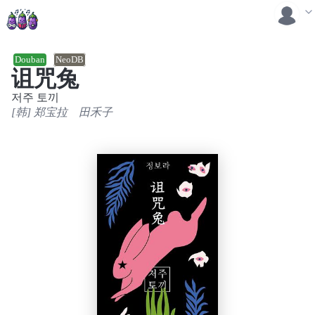
Douban
NeoDB
诅咒兔
저주 토끼
[韩] 郑宝拉
田禾子