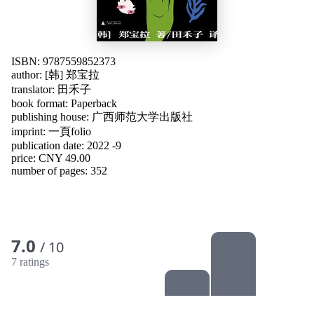
ISBN: 9787559852373
author:
[韩] 郑宝拉
translator:
田禾子
book format: Paperback
publishing house:
广西师范大学出版社
imprint: 一頁folio
publication date: 2022 -9
price: CNY 49.00
number of pages: 352
7.0
/ 10
7 ratings