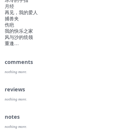
冰冷的手指
兔子灯的诅咒、仿生人之爱、马桶里的头、被历史捆绑的
月经
人……
再见，我的爱人
幻想与现实交织，文学性与趣味性兼具，打破类型壁垒的精
捕兽夹
彩短篇集。
伤疤
★以荒诞笔触书写东亚父权社会和女性遭遇
我的快乐之家
被家庭吞噬的母亲、无法独自孕育婴孩的单身女子、遭父兄
风与沙的统领
利用的女孩……
重逢
在让人苦笑与后怕的怪诞叙述中，揭示东亚女性最切身的无
作者的话
奈与伤痛。
★扒开生活的褶皱，揭示那些我们习以为常却细思极恐的日
comments
常
台灯、卫生间、汽车、避孕药、居民楼、锁……
nothing more.
你可曾想过，每日陪伴、服务我们的普通事物，也可能暗藏
着令人心惊的幽暗面？
reviews
幸好故事会结束，幸好噩梦会醒来！
★著名作家、国际读者、评论界交口称赞，《东亚日报》
nothing more.
《韩国时报》《出版商周刊》一致推荐！
奇妙的故事聚集在这本书中，就像家人聚集在一个家里。这
些故事不仅会报复，还爱你，安慰你。你会彻底喜欢上这部
notes
迷人的短篇集!
——申京淑（《请照顾好我妈妈》作者）
nothing more.