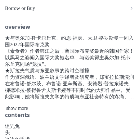
Borrow or Buy
overview
★与奥尔加·托卡尔丘克、约恩·福瑟、大卫·格罗斯曼一同入
围2022年国际布克奖
《素食者》作者韩江之后，离国际布克奖最近的韩国作家！
以黑马之姿闯入国际大奖短名单，与诺奖得主奥尔加·托卡
尔丘克同场“竞技”。
★斯拉夫气质与东亚叙事的跨时空碰撞
作为资深俄语、波兰语文学译者及研究者，郑宝拉长期浸润
在布鲁诺·舒尔茨、布鲁诺·亚辛斯基、安德烈·普拉东诺夫、
柳德米拉·彼得鲁舍夫斯卡娅等不同时代的大师作品中。受
此影响，她将斯拉夫文学的特质与东亚社会特有的疼痛、苦
难、丧失的经验相融合，写成一篇篇精巧而刺痛人心的故
show more
事。
contents
★尼尔·盖曼式的噩梦体验，安吉拉·卡特式的爱与绝望，让
人欲罢不能的阅读体验！
诅咒兔
欢迎来到诅咒兔与变形人的畸形秀！幕布已经拉开，暗处藏
头
着什么？