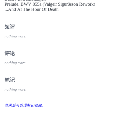
Prelude, BWV 855a (Valgeir Sigurðsson Rework)
...And At The Hour Of Death
短评
nothing more.
评论
nothing more.
笔记
nothing more.
登录后可管理标记收藏。