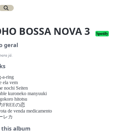
OHO BOSSA NOVA 3
Spotify
o geral
para já.
ks
g-a-ring
e ela vem
e nochi Seiten
ouble kuroneko manyuuki
igokoro hitotsu
重力FREEの恋
rota de venda medicamento
ユーレカ
 this album