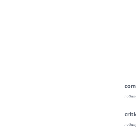
com
nothin
crít
nothin