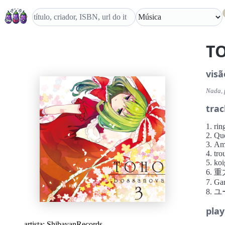
T
visã
Nada, 
trac
1. rin
2. Qu
3. Am
4. tr
5. ko
6. 
7. Ga
8. 
play
artista:
ShibayanRecords