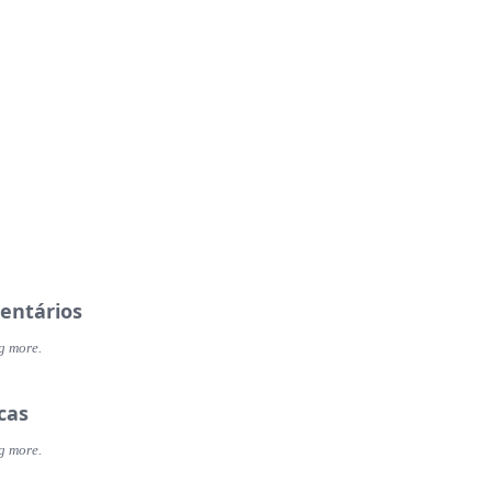
entários
g more.
icas
g more.