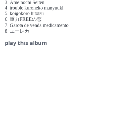
3. Ame nochi Seiten
4. trouble kuroneko manyuuki
5. koigokoro hitotsu
6. 重力FREEの恋
7. Garota de venda medicamento
8. ユーレカ
play this album