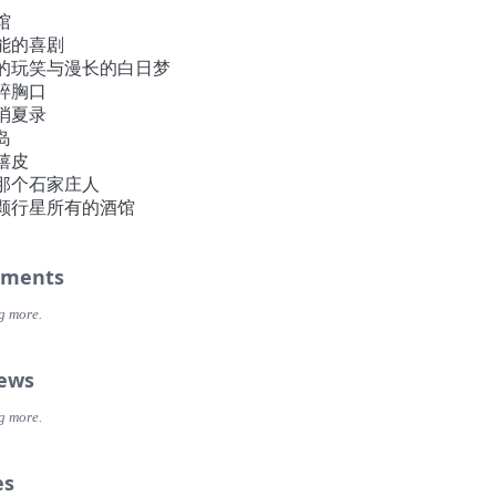
是免不了的。有时候像拳头打进了棉花，那种落空和被瞬间软化
馆
简直让人恨不得放弃所有的努力。相信许多中国乐队也都经历过
能的喜剧
。Leonard Cohen 的名言最适合用来安慰：一半怪自己，一半怪
的玩笑与漫长的白日梦
东拼西凑，制作也七嘴八舌，反正各种借，骗，着急和糊涂，旧
碎胸口
部派上了用场。万能青年旅店，名字叫的清楚响亮，自己没开张
消夏录
轮番被大家招待，欠下的人情堆到天边。这就是生命里的各种麻
岛
现在描述起来，却又像一幅理想世界的蓝图：众人拾柴浇油，吵
嬉皮
，一团火焰轰地着了。
那个石家庄人
年代美式另类摇滚很深的影响过这个乐队，现在成员们的喜好包括
颗行星所有的酒馆
民谣，爵士乐，迷幻噪音，酒后流行歌，草地唱诗等等，至于作
，光自己说不算。
室的窗外，短暂出现过一大片空地。那是开发商圈出的牧场，即
ments
肥肉和鲜血，即将到来的千万人厕身其间刨食的日子。但它曾经
，好几个足球场那么大的空旷，尤其到了晚上，像真理似的空虚
g more.
给目光以憧憬的机会，让风进来，吹得更猛烈。
完成之时，空地已经被耸立的高楼填满。我们渴望这张塞了很多
iews
片还能留下空地的丝缕感觉，这样的话，所有听到的人，就有可
在一起。
g more.
大家。
es