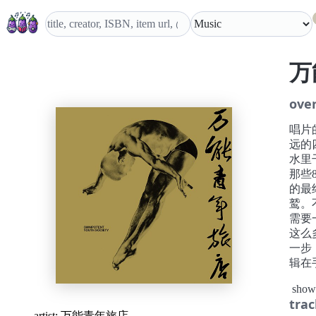
万
ove
唱片
远的
水里
那些
的最
鹫。
需要
这么
一步
辑在
示。
show
必须
trac
全没
artist:
万能青年旅店