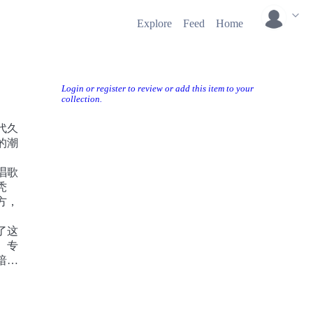
Explore
Feed
Home
Login or register to review or add this item to your
collection.
代久
的潮
唱歌
秃
方，
了这
。专
暗
，完
知。