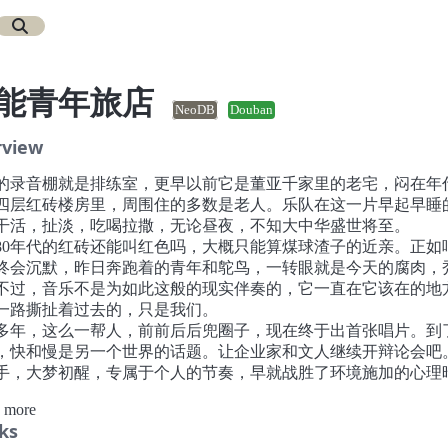
能青年旅店
NeoDB
Douban
rview
的录音棚就是排练室，更早以前它是董亚千家里的老宅，闷在年
四层红砖楼房里，周围住的多数是老人。乐队在这一片早起早睡
干活，扯淡，吃喝拉撒，无论昼夜，不知大中华盛世将至。
80年代的红砖还能叫红色吗，大概只能算煤球渣子的近亲。正如
终会沉默，昨日奔跑着的青年和鸵鸟，一转眼就是今天的腐肉，
不过，音乐不是为如此这般的现实伴奏的，它一直在它该在的地
一路撕扯着过去的，只是我们。
多年，这么一帮人，前前后后兜圈子，现在终于出首张唱片。到
，快和慢是另一个世界的话题。让企业家和文人继续开辩论会吧
手，大梦初醒，专属于个人的节奏，早就战胜了环境施加的心理
药方就是我们自己，像羽毛，突然的，一下一下的飘落而至。
 more
承认首张唱片是土法炼钢，各种自学试验，呼哧呼哧的吹风点火
ks
有大跃进的豪爽速度，反倒前后拖了快两年。修改打磨，福祸焉