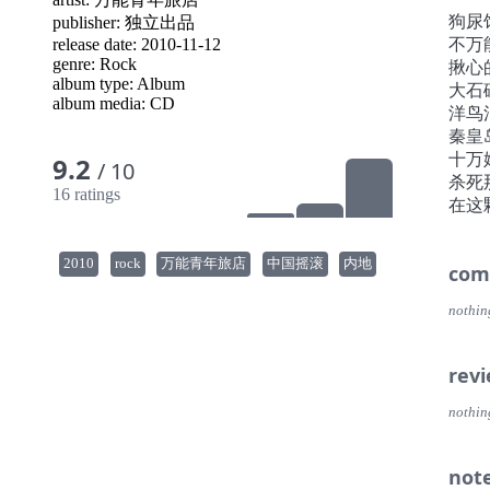
硬伤
狗尿
publisher:
独立出品
哀，
release date: 2010-11-12
不万
多说
genre:
Rock
揪心
设备
album type:
Album
大石
朋全
album media:
CD
洋鸟
候先
秦皇
吗。
十万
9.2
/ 10
嚷间
杀死
90
16 ratings
在这
滚，
什么
录音
2010
rock
万能青年旅店
中国摇滚
内地
com
来的
旷的
nothin
秘，
唱片
rev
的唱
肩站
nothin
谢谢
not