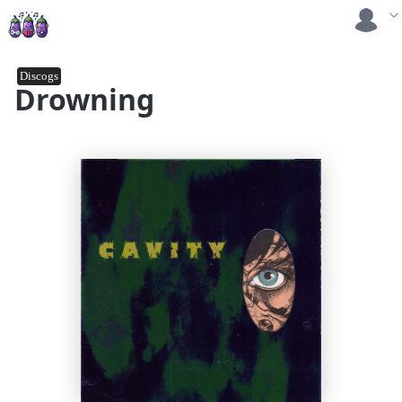
Discogs
Drowning