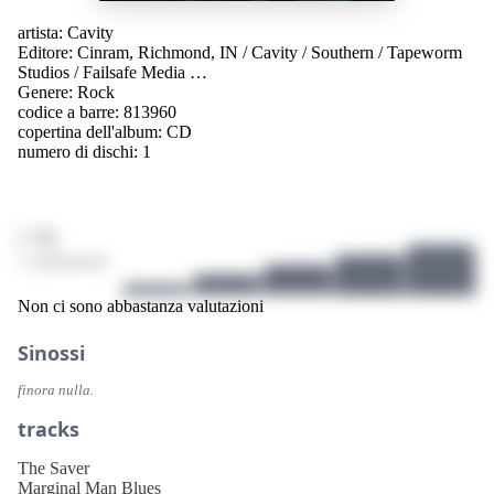
artista:
Cavity
Editore:
Cinram, Richmond, IN
/
Cavity
/
Southern
/
Tapeworm
Studios
/
Failsafe Media
…
Genere:
Rock
codice a barre: 813960
copertina dell'album:
CD
numero di dischi: 1
/ 10
1 valutazioni
Non ci sono abbastanza valutazioni
Sinossi
finora nulla.
tracks
The Saver
Marginal Man Blues