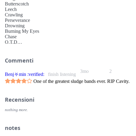
Butterscotch
Leech
Crawling
Perseverance
Drowning
Burning My Eyes
Chase
O.T.D
Chloride
Inside My Spine (Part 2)
Slug
Commenti
(silence)
Life Of Pain (Excerpt)
3mo
2
Benj⛧min :verified:
finish listening
One of the greatest sludge bands ever. RIP Cavity.
Recensioni
nothing more.
notes