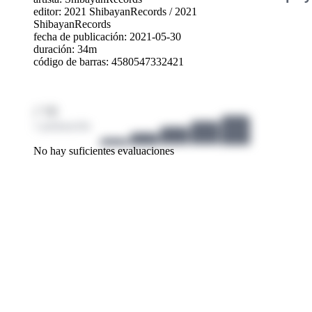
editor:
2021 ShibayanRecords
/
2021
ShibayanRecords
fecha de publicación: 2021-05-30
duración: 34m
código de barras: 4580547332421
/ 10
1 puntuación
No hay suficientes evaluaciones