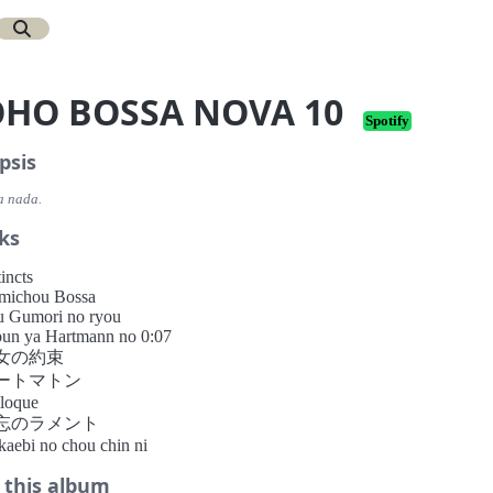
OHO BOSSA NOVA 10
Spotify
psis
a nada.
ks
tincts
michou Bossa
u Gumori no ryou
bun ya Hartmann no 0:07
魔女の約束
オートマトン
iloque
 勿忘のラメント
kaebi no chou chin ni
 this album