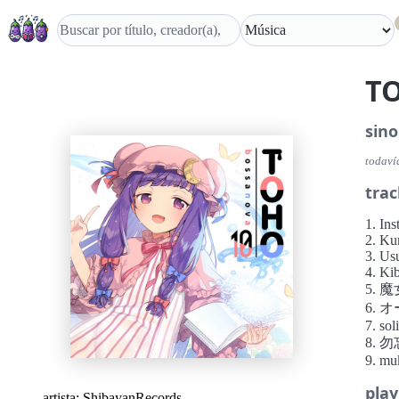
T
sino
todaví
trac
1. Ins
2. Ku
3. Us
4. Ki
5. 
6. 
7. sol
8.
9. mu
play
artista:
ShibayanRecords