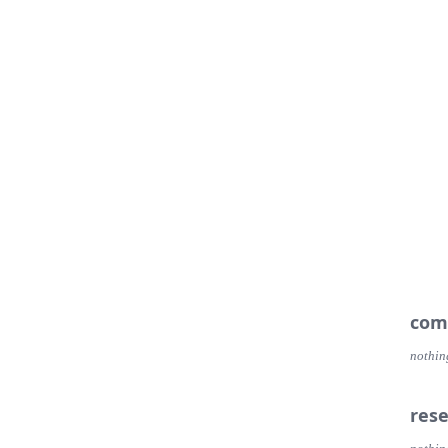
com
nothin
res