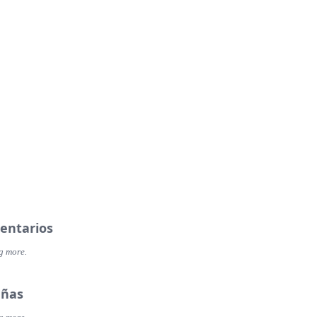
entarios
g more.
eñas