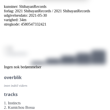
kunstner:
ShibayanRecords
forlag:
2021 ShibayanRecords
/
2021 ShibayanRecords
udgivelsesdato: 2021-05-30
varighed: 34m
stregkode: 4580547332421
/ 10
1 bedømmelser
Ingen nok bedømmelser
overblik
intet indtil videre.
tracks
1. Instincts
2. Kumichou Bossa