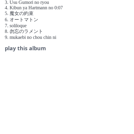
3. Usu Gumori no ryou
4. Kibun ya Hartmann no 0:07
5. 魔女の約束
6. オートマトン
7. soliloque
8. 勿忘のラメント
9. mukaebi no chou chin ni
play this album