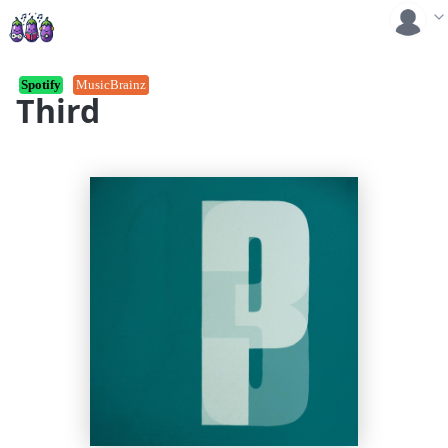
Spotify
MusicBrainz
Third