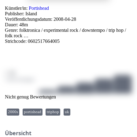
Künstler/in:
Portishead
Publisher:
Island
Veröffentlichungsdatum: 2008-04-28
Dauer: 48m
Genre:
folktronica
/
experimental rock
/
downtempo
/
trip hop
/
folk rock
…
Strichcode: 0602517664005
/ 10
2 Bewertungen
Nicht genug Bewertungen
2000s
portishead
triphop
uk
Übersicht